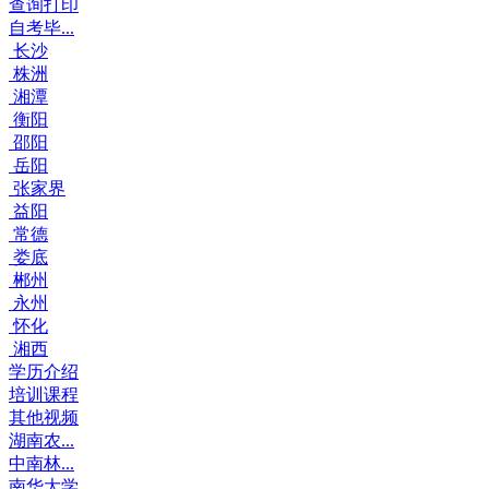
查询打印
自考毕...
长沙
株洲
湘潭
衡阳
邵阳
岳阳
张家界
益阳
常德
娄底
郴州
永州
怀化
湘西
学历介绍
培训课程
其他视频
湖南农...
中南林...
南华大学