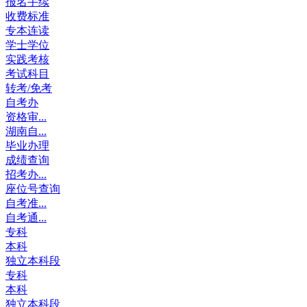
报名手续
收费标准
专本连读
学士学位
实践考核
考试科目
转考/免考
自考办
资格审...
湖南自...
毕业办理
成绩查询
招考办...
座位号查询
自考准...
自考通...
专科
本科
独立本科段
专科
本科
独立本科段