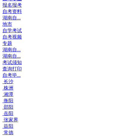
报名报考
自考资料
湖南自...
地市
自学考试
自考视频
专题
湖南自...
湖南自...
考试须知
查询打印
自考毕...
长沙
株洲
湘潭
衡阳
邵阳
岳阳
张家界
益阳
常德