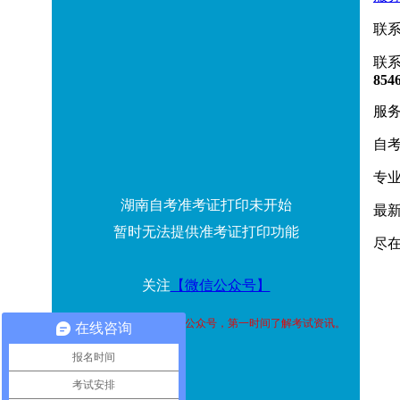
联
联
854
服务
自考
专
湖南自考准考证打印未开始
最
暂时无法提供准考证打印功能
尽在
关注
【微信公众号】
温馨提示：关注湖南微信公众号，第一时间了解考试资讯。
在线咨询
报名时间
考试安排