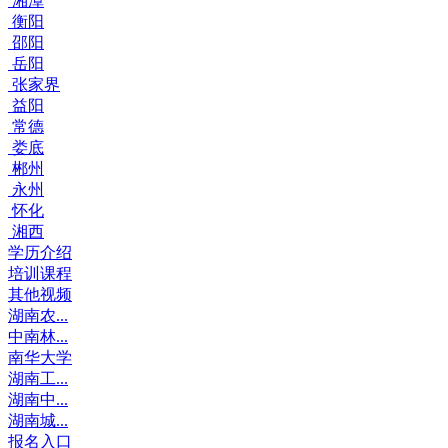
湘潭
衡阳
邵阳
岳阳
张家界
益阳
常德
娄底
郴州
永州
怀化
湘西
学历介绍
培训课程
其他视频
湖南农...
中南林...
南华大学
湖南工...
湖南中...
湖南城...
报名入口