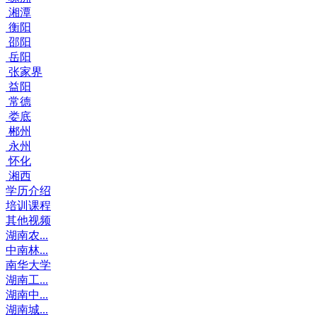
湘潭
衡阳
邵阳
岳阳
张家界
益阳
常德
娄底
郴州
永州
怀化
湘西
学历介绍
培训课程
其他视频
湖南农...
中南林...
南华大学
湖南工...
湖南中...
湖南城...