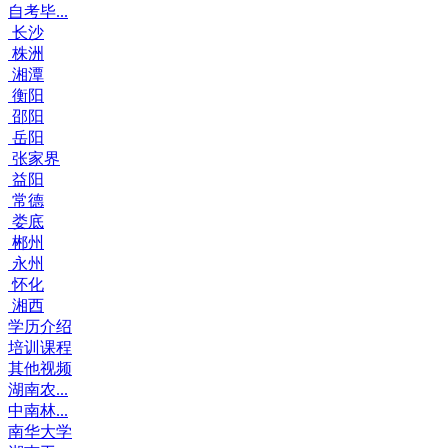
自考毕...
长沙
株洲
湘潭
衡阳
邵阳
岳阳
张家界
益阳
常德
娄底
郴州
永州
怀化
湘西
学历介绍
培训课程
其他视频
湖南农...
中南林...
南华大学