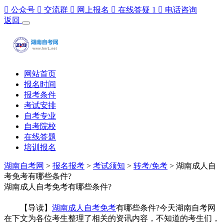

公众号

交流群

网上报名

在线答疑
1

电话咨询
返回
网站首页
报名时间
报考条件
考试安排
自考专业
自考院校
在线答题
培训报名
湖南自考网
>
报名报考
>
考试须知
>
转考/免考
> 湖南成人自
考免考有哪些条件?
湖南成人自考免考有哪些条件?
【导读】
湖南成人自考免考
有哪些条件?今天湖南自考网
在下文为各位考生整理了相关的资讯内容，不知道的考生们，