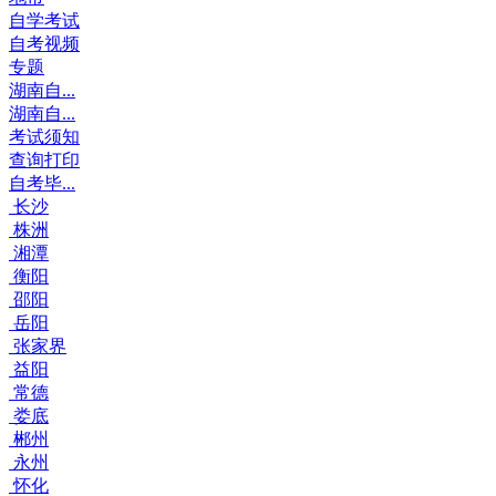
自学考试
自考视频
专题
湖南自...
湖南自...
考试须知
查询打印
自考毕...
长沙
株洲
湘潭
衡阳
邵阳
岳阳
张家界
益阳
常德
娄底
郴州
永州
怀化