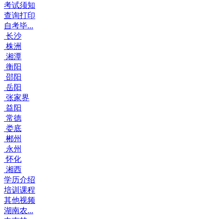
考试须知
查询打印
自考毕...
长沙
株洲
湘潭
衡阳
邵阳
岳阳
张家界
益阳
常德
娄底
郴州
永州
怀化
湘西
学历介绍
培训课程
其他视频
湖南农...