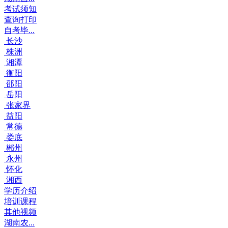
考试须知
查询打印
自考毕...
长沙
株洲
湘潭
衡阳
邵阳
岳阳
张家界
益阳
常德
娄底
郴州
永州
怀化
湘西
学历介绍
培训课程
其他视频
湖南农...