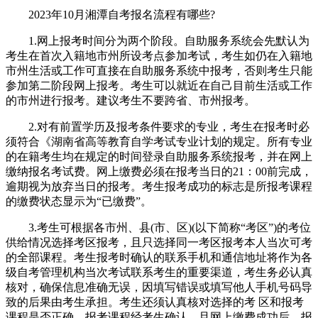
2023年10月湘潭自考报名流程有哪些?
1.网上报考时间分为两个阶段。自助服务系统会先默认为
考生在首次入籍地市州所设考点参加考试，考生如仍在入籍地
市州生活或工作可直接在自助服务系统中报考，否则考生只能
参加第二阶段网上报考。考生可以就近在自己目前生活或工作
的市州进行报考。建议考生不要跨省、市州报考。
2.对有前置学历及报考条件要求的专业，考生在报考时必
须符合《湖南省高等教育自学考试专业计划的规定。所有专业
的在籍考生均在规定的时间登录自助服务系统报考，并在网上
缴纳报名考试费。网上缴费必须在报考当日的21：00前完成，
逾期视为放弃当日的报考。考生报考成功的标志是所报考课程
的缴费状态显示为“已缴费”。
3.考生可根据各市州、县(市、区)(以下简称“考区”)的考位
供给情况选择考区报考，且只选择同一考区报考本人当次可考
的全部课程。考生报考时确认的联系手机和通信地址将作为各
级自考管理机构当次考试联系考生的重要渠道，考生务必认真
核对，确保信息准确无误，因填写错误或填写他人手机号码导
致的后果由考生承担。考生还须认真核对选择的考 区和报考
课程是否正确。报考课程经考生确认，且网上缴费成功后，报