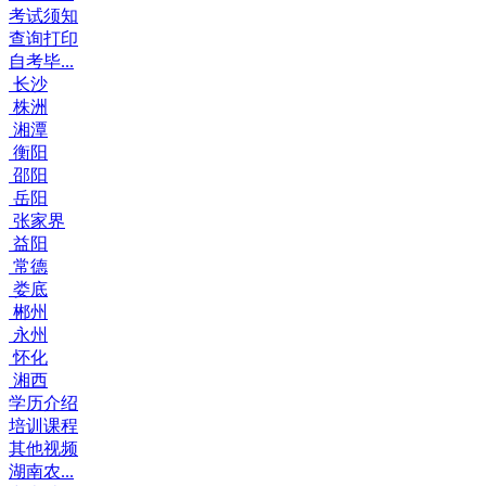
考试须知
查询打印
自考毕...
长沙
株洲
湘潭
衡阳
邵阳
岳阳
张家界
益阳
常德
娄底
郴州
永州
怀化
湘西
学历介绍
培训课程
其他视频
湖南农...