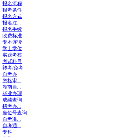
报名流程
报考条件
报名方式
报名注...
报名手续
收费标准
专本连读
学士学位
实践考核
考试科目
转考/免考
自考办
资格审...
湖南自...
毕业办理
成绩查询
招考办...
座位号查询
自考准...
自考通...
专科