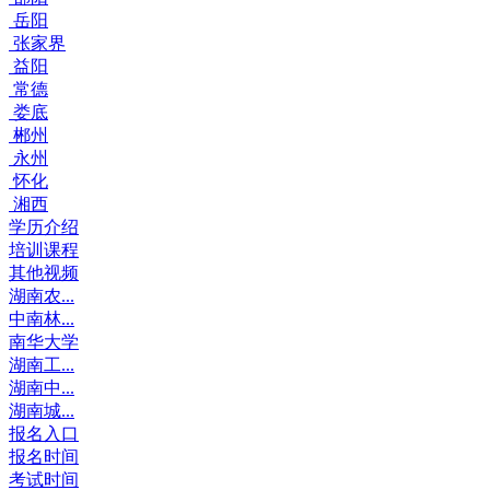
岳阳
张家界
益阳
常德
娄底
郴州
永州
怀化
湘西
学历介绍
培训课程
其他视频
湖南农...
中南林...
南华大学
湖南工...
湖南中...
湖南城...
报名入口
报名时间
考试时间