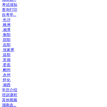
考试须知
查询打印
自考毕...
长沙
株洲
湘潭
衡阳
邵阳
岳阳
张家界
益阳
常德
娄底
郴州
永州
怀化
湘西
学历介绍
培训课程
其他视频
湖南农...