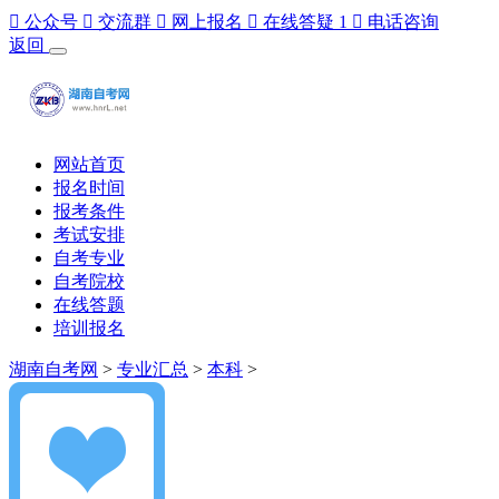

公众号

交流群

网上报名

在线答疑
1

电话咨询
返回
网站首页
报名时间
报考条件
考试安排
自考专业
自考院校
在线答题
培训报名
湖南自考网
>
专业汇总
>
本科
>