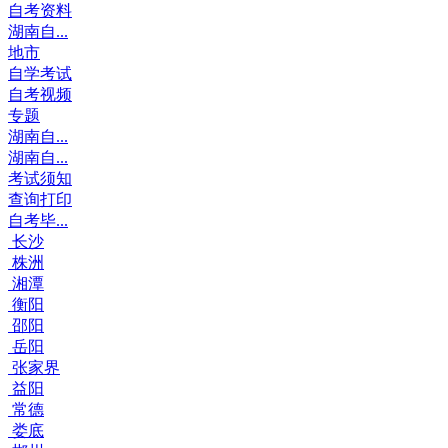
自考资料
湖南自...
地市
自学考试
自考视频
专题
湖南自...
湖南自...
考试须知
查询打印
自考毕...
长沙
株洲
湘潭
衡阳
邵阳
岳阳
张家界
益阳
常德
娄底