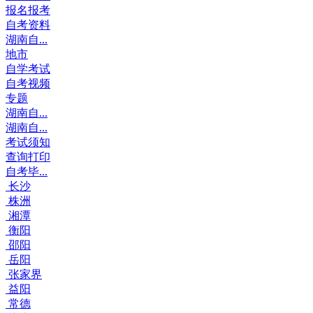
报名报考
自考资料
湖南自...
地市
自学考试
自考视频
专题
湖南自...
湖南自...
考试须知
查询打印
自考毕...
长沙
株洲
湘潭
衡阳
邵阳
岳阳
张家界
益阳
常德