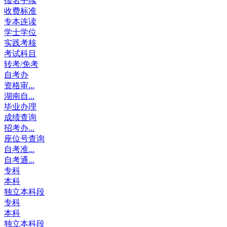
报名手续
收费标准
专本连读
学士学位
实践考核
考试科目
转考/免考
自考办
资格审...
湖南自...
毕业办理
成绩查询
招考办...
座位号查询
自考准...
自考通...
专科
本科
独立本科段
专科
本科
独立本科段