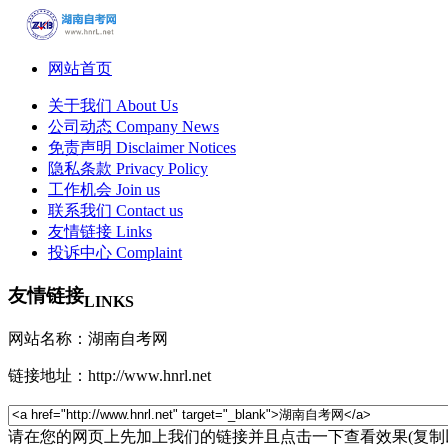
网站首页
关于我们
About Us
公司动态
Company News
免责声明
Disclaimer Notices
隐私条款
Privacy Policy
工作机会
Join us
联系我们
Contact us
友情链接
Links
投诉中心
Complaint
友情链接
LINKS
网站名称：湖南自考网
链接地址：http://www.hnrl.net
请在您的网页上先加上我们的链接并且点击一下查看效果(复制